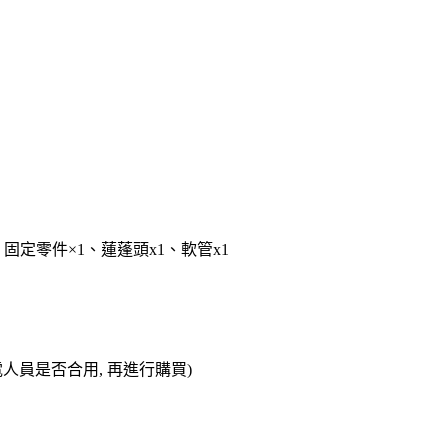
固定零件×1、蓮蓬頭x1、軟管x1
電人員是否合用, 再進行購買)