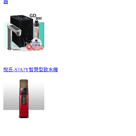
器
悅氏-S?A?Y智慧型飲水機