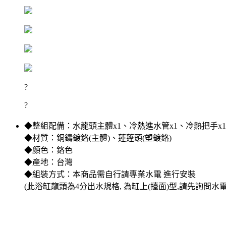
?
?
◆整組配備：水龍頭主體x1、冷熱進水管x1、冷熱把手x1 
◆材質：銅鑄鍍鉻(主體)、蓮蓬頭(塑鍍鉻)
◆顏色：鉻色
◆產地：台灣
◆組裝方式：本商品需自行請專業水電 進行安裝
(此浴缸龍頭為4分出水規格, 為缸上(擡面)型,請先詢問水