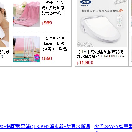
飲水機+搭配愛惠浦QL3-BH2淨水器+贈漏水斷漏
悅氏-S?A?Y智慧