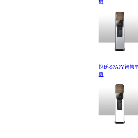
機
悅氏-S?A?Y智慧
機