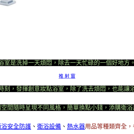
浴室是洗掉一天煩悶，除去一天忙碌的一個好地方
推 射 窗
時刻，發揮創意妝點浴室，除了洗去煩悶，也能讓
讓空間隨時呈現不同風格，簡單換點小錢，添購衛浴
衛浴安全防護
、
衛浴設備
、
熱水器
用品等種類齊全，