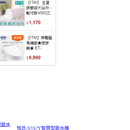
型飲水
悅氏-S?A?Y智慧型飲水機