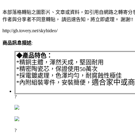
本部落格轉貼之圖影片、文章或資料，如引用自網路之轉寄分享
作者與分享者不同意轉貼， 請迅速告知，將立即處理。 謝謝!!
http://gb.tovery.net/skyhideo/
商品訊息描述
:
◆產品特色：
*精銅主體，渾然天成，堅固耐用
*精密陶瓷芯，保證使用50萬次
*採電鍍處理，色澤均勻，耐腐蝕性極佳
適合家中或商
*內附組裝零件，安裝簡便，
?
?