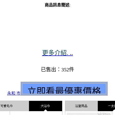
商品訊息簡述
:
更多介紹.
..
已售出：352件
永和 市