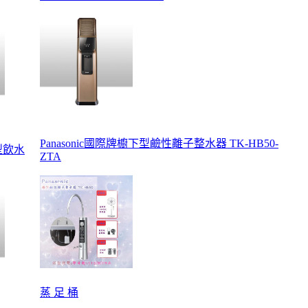
Panasonic國際牌櫥下型鹼性離子整水器 TK-HB50-
型飲水
ZTA
蒸 足 桶