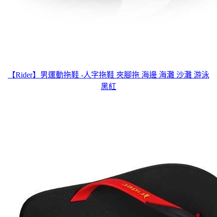
【Rider】男運動拖鞋 -人字拖鞋 夾腳拖 海邊 海灘 沙灘 游泳
黑紅