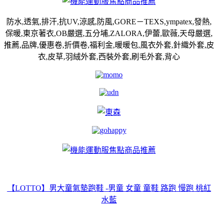
防水,透氣,排汗,抗UV,涼感,防風,GORE－TEXS,ympatex,發熱,
保暖,東京著衣,OB嚴選,五分埔,ZALORA,伊蕾,歐薇,天母嚴選,
推薦,品牌,優惠卷,折價卷,福利金,暖暖包,風衣外套,針織外套,皮
衣,皮草,羽絨外套,西裝外套,刷毛外套,背心
【LOTTO】男大童氣墊跑鞋 -男童 女童 童鞋 路跑 慢跑 桃紅
水藍