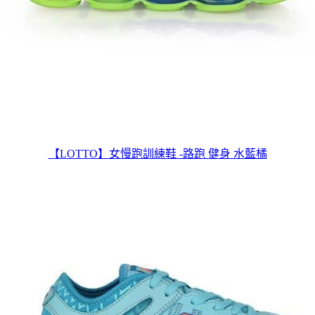
【LOTTO】女慢跑訓練鞋 -路跑 健身 水藍橘