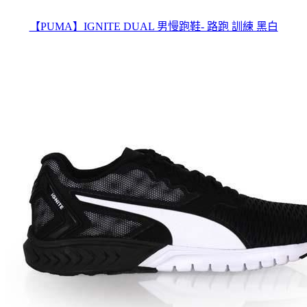
【PUMA】IGNITE DUAL 男慢跑鞋- 路跑 訓練 黑白