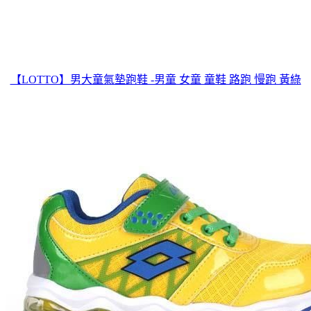
【LOTTO】男大童氣墊跑鞋 -男童 女童 童鞋 路跑 慢跑 黃綠