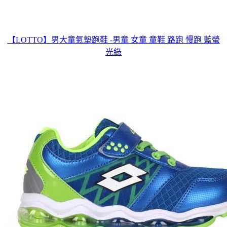
【LOTTO】男大童氣墊跑鞋 -男童 女童 童鞋 路跑 慢跑 藍螢
光綠