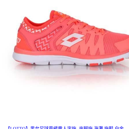
【LOTTO】男女足球風緩震人字拖 -夾腳拖 海灘 拖鞋 白金